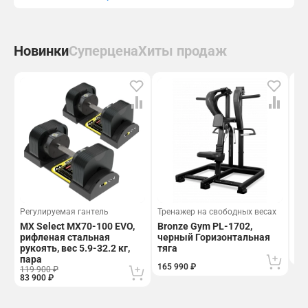
Новинки
Суперцена
Хиты продаж
Регулируемая гантель
Тренажер на свободных весах
Тр
MX Select MX70-100 EVO,
Bronze Gym PL-1702,
Br
рифленая стальная
черный Горизонтальная
че
рукоять, вес 5.9-32.2 кг,
тяга
170
пара
165 990 ₽
119 900 ₽
83 900 ₽