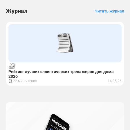
Журнал
Читать журнал
Рейтинг лучших эллиптических тренажеров для дома
Р
2026
22 мин чтения
14.05.26