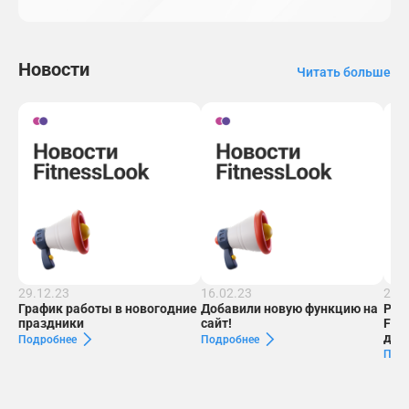
Новости
Читать больше
29.12.23
16.02.23
29.1
График работы в новогодние
Добавили новую функцию на
Рас
праздники
сайт!
Fit
дни
Подробнее
Подробнее
Под