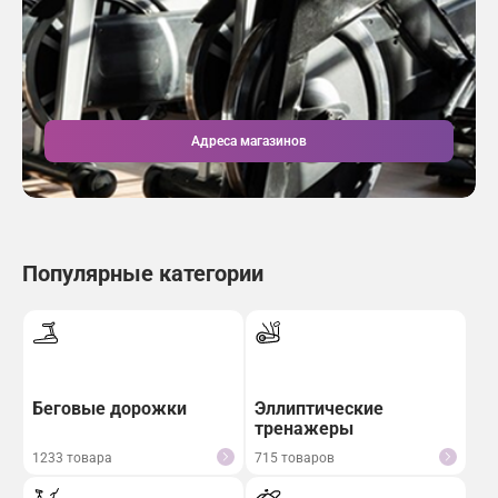
Контакты
Сборка
Скидки и распродажи
Возврат и обмен
Связаться с нами:
Подарочный сертификат
8 (812) 407-10-25
Адреса магазинов
8 (800) 500-94-27
Популярные категории
Беговые дорожки
Эллиптические
тренажеры
1233 товара
715 товаров